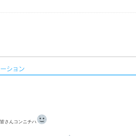
その他トラブル対応
原状回復
ベーション
皆さんコンニチハ