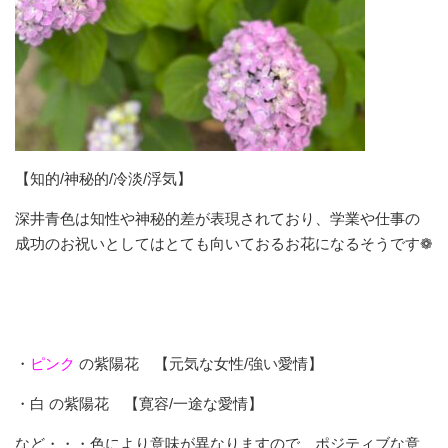
【知的/神秘的/冷淡/浮気】
深井青色は知性や神秘的差が表現されており、学業や仕事の
成功のお祝いとしてはとても向いておるお花になるそうです❁
・
ピンク
の紫陽花 【元気な女性/強い愛情】
・白 の紫陽花 【寛容/一途な愛情】
など・・・色により意味が異なりますので、ポジティブな意