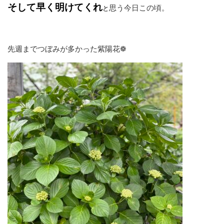
そして早く明けてくれ
思う今日この頃。
と
先週までつぼみが多かった紫陽花❁