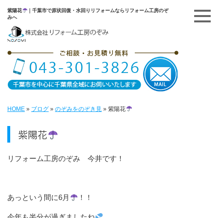
紫陽花
｜千葉市で原状回復・水回りリフォームならリフォーム工房のぞ
みへ
HOME
»
ブログ
»
のぞみをのぞき見
»
紫陽花
紫陽花
リフォーム工房のぞみ 今井です！
あっという間に6月
！！
今年も半分が過ぎましたね