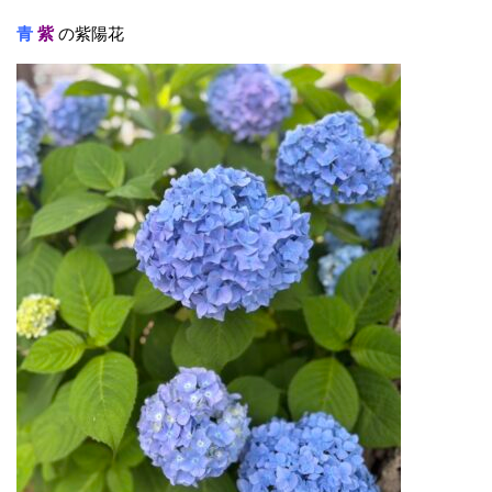
青
紫
の紫陽花