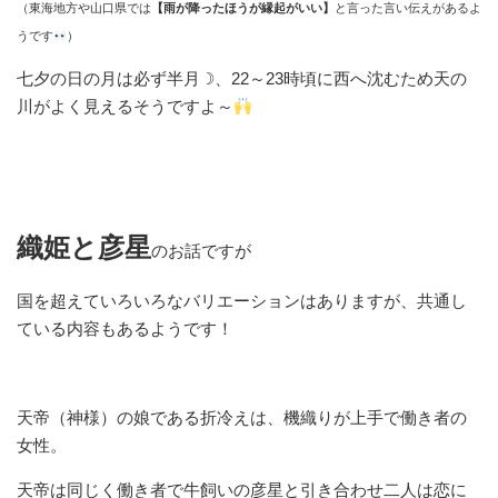
（東海地方や山口県では
【雨が降ったほうが縁起がいい】
と言った言い伝えがあるよ
うです
）
七夕の日の月は必ず半月☽、22～23時頃に西へ沈むため天の
川がよく見えるそうですよ～
織姫と彦星
のお話ですが
国を超えていろいろなバリエーションはありますが、共通し
ている内容もあるようです！
天帝（神様）の娘である折冷えは、機織りが上手で働き者の
女性。
天帝は同じく働き者で牛飼いの彦星と引き合わせ二人は恋に