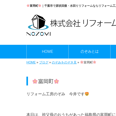
富岡町
｜千葉市で原状回復・水回りリフォームならリフォーム工
HOME
のぞみとは
HOME
»
ブログ
»
のぞみをのぞき見
»
富岡町
富岡町
リフォーム工房のぞみ 今井です
本日は、祖父母のおうちがあった福島県の富岡町に