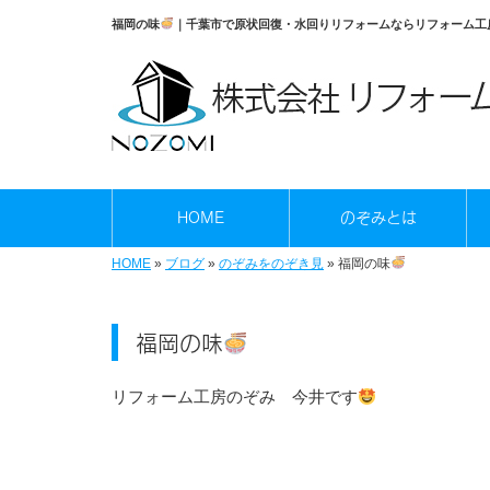
福岡の味
｜千葉市で原状回復・水回りリフォームならリフォーム工
HOME
のぞみとは
HOME
»
ブログ
»
のぞみをのぞき見
»
福岡の味
福岡の味
リフォーム工房のぞみ 今井です