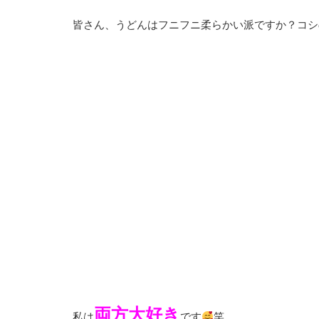
皆さん、うどんはフニフニ柔らかい派ですか？コシ
両方大好き
私は
です
笑