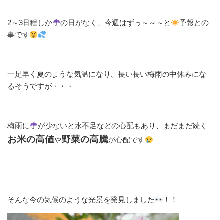
2～3日程しか
の日がなく、今週はずっ～～～と
予報との
事です
一足早く夏のような気温になり、長い長い梅雨の中休みにな
るそうですが・・・
梅雨に
が少ないと水不足などの心配もあり、まだまだ続く
お米の高値
野菜の高騰
や
が心配です
そんな今の気候のような光景を発見しました
！！