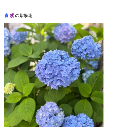
青
紫
の紫陽花