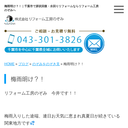
梅雨明け？！｜千葉市で原状回復・水回りリフォームならリフォーム工房
のぞみへ
HOME
»
ブログ
»
のぞみをのぞき見
»
梅雨明け？！
梅雨明け？！
リフォーム工房のぞみ 今井です！！
梅雨入りした途端、連日お天気に恵まれ真夏日が続きている
関東地方です