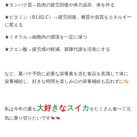
★タンパク質→筋肉の疲労回復や体力温存、体を作る
★ビタミン（B1,B2,C）→疲労回復、糖質や資質をエネルギー
に変える
★ミネラル→細胞内の環境を一定に保つ
★クエン酸→疲労感の軽減、新陳代謝を活発にする
など、夏バテ予防に必要な栄養素を含む食品を意識して体に
栄養補給し、好きな時間を楽しみ心の栄養補給も忘れずに
大
好
き
な
ス
イ
カ
私は今年の夏も
をたくさん食べて元
気に乗り切りたいです