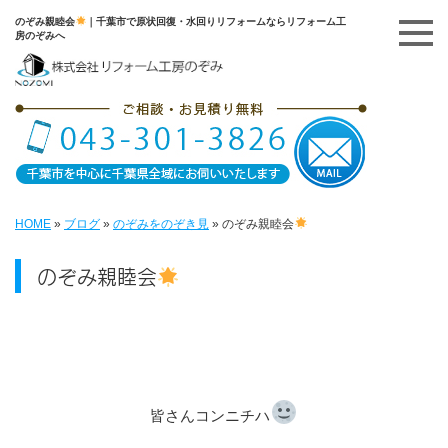
のぞみ親睦会
｜千葉市で原状回復・水回りリフォームならリフォーム工
房のぞみへ
HOME
»
ブログ
»
のぞみをのぞき見
»
のぞみ親睦会
のぞみ親睦会
皆さんコンニチハ