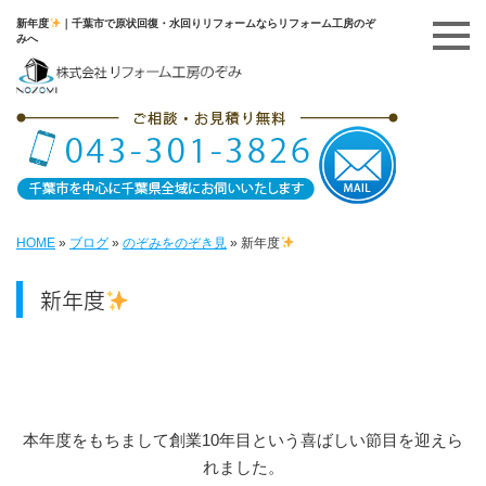
新年度
｜千葉市で原状回復・水回りリフォームならリフォーム工房のぞ
みへ
HOME
»
ブログ
»
のぞみをのぞき見
»
新年度
新年度
本年度をもちまして創業10年目という喜ばしい節目を迎えら
れました。