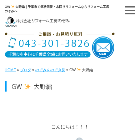
GW
大野編｜千葉市で原状回復・水回りリフォームならリフォーム工房
のぞみへ
HOME
»
ブログ
»
のぞみをのぞき見
»
GW
大野編
GW
大野編
こんにちは！！！