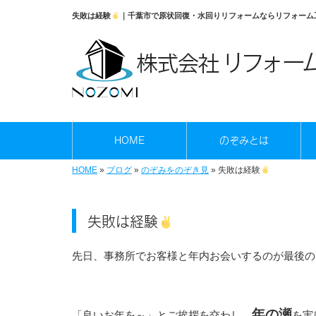
失敗は経験
｜千葉市で原状回復・水回りリフォームならリフォーム
HOME
のぞみとは
HOME
»
ブログ
»
のぞみをのぞき見
»
失敗は経験
失敗は経験
先日、事務所でお客様と年内お会いするのが最後の
年の瀬
「良いお年を～」とご挨拶を交わし、
を実