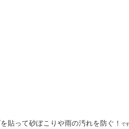
プを貼って砂ぼこりや雨の汚れを防ぐ！
で