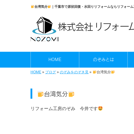
台湾気分
｜千葉市で原状回復・水回りリフォームならリフォーム
HOME
のぞみとは
HOME
»
ブログ
»
のぞみをのぞき見
»
台湾気分
台湾気分
リフォーム工房のぞみ 今井です