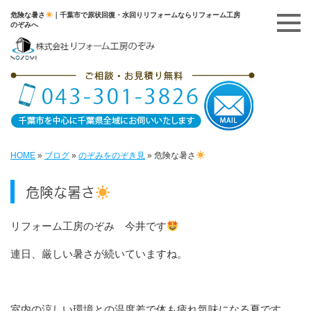
危険な暑さ
｜千葉市で原状回復・水回りリフォームならリフォーム工房
のぞみへ
HOME
»
ブログ
»
のぞみをのぞき見
»
危険な暑さ
危険な暑さ
リフォーム工房のぞみ 今井です
連日、厳しい暑さが続いていますね。
室内の涼しい環境との温度差で体も疲れ気味になる夏です