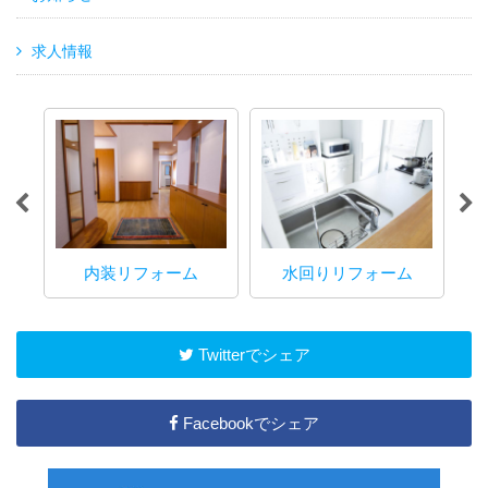
求人情報
内装リフォーム
水回りリフォーム
マ
Twitterでシェア
Facebookでシェア