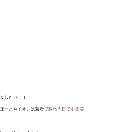
ました
！！
ぽーとやイオンは若者で賑わう日です
笑