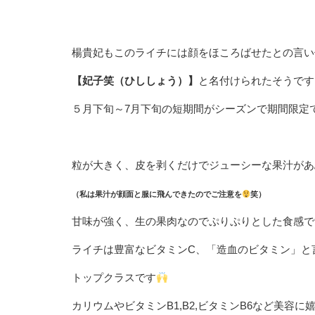
楊貴妃もこのライチには顔をほころばせたとの言い
【妃子笑（ひししょう）】
と名付けられたそうです
５月下旬～7月下旬の短期間がシーズンで期間限定
粒が大きく、皮を剥くだけでジューシーな果汁があ
（私は果汁が顔面と服に飛んできたのでご注意を
笑）
甘味が強く、生の果肉なのでぷりぷりとした食感で
ライチは豊富なビタミンC、「造血のビタミン」と
トップクラスです
カリウムやビタミンB1,B2,ビタミンB6など美容