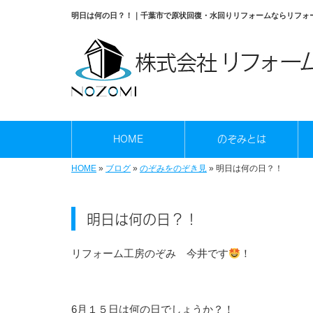
明日は何の日？！｜千葉市で原状回復・水回りリフォームならリフォ
HOME
のぞみとは
HOME
»
ブログ
»
のぞみをのぞき見
»
明日は何の日？！
明日は何の日？！
リフォーム工房のぞみ 今井です
！
6月１５日は何の日でしょうか？！