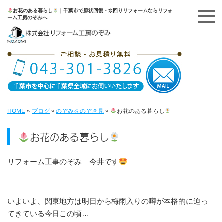
お花のある暮らし
｜千葉市で原状回復・水回りリフォームならリフォ
ーム工房のぞみへ
HOME
»
ブログ
»
のぞみをのぞき見
»
お花のある暮らし
お花のある暮らし
リフォーム工事のぞみ 今井です
いよいよ、関東地方は明日から梅雨入りの噂が本格的に迫っ
てきている今日この頃…