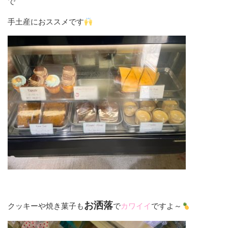
で
手土産におススメです
お洒落
クッキーや焼き菓子も
で
カワイイ
ですよ～