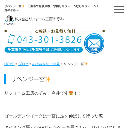
リベンジ一宮
｜千葉市で原状回復・水回りリフォームならリフォーム工
房のぞみへ
HOME
»
ブログ
»
のぞみをのぞき見
»
リベンジ一宮
リベンジ一宮
リフォーム工房のぞみ 今井です
！！
ゴールデンウイークは一宮に足を伸ばして行った際
タイミング悪くcloseだったケーキ屋さんへ、リベンジに行き