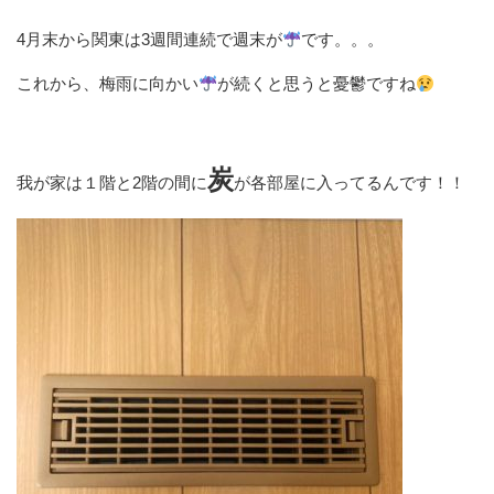
4月末から関東は3週間連続で週末が
です。。。
これから、梅雨に向かい
が続くと思うと憂鬱ですね
炭
我が家は１階と2階の間に
が各部屋に入ってるんです！！