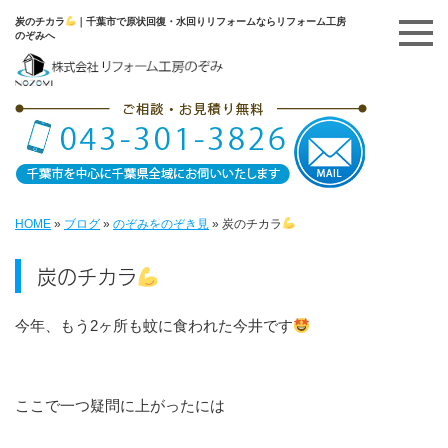
炭のチカラ
｜千葉市で原状回復・水回りリフォームならリフォーム工房
のぞみへ
HOME
»
ブログ
»
のぞみをのぞき見
»
炭のチカラ
炭のチカラ
今年、もう2ヶ所も蚊に食われた今井です
ここで一つ疑問に上がったには