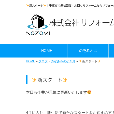
新スタート
｜千葉市で原状回復・水回りリフォームならリフォー
HOME
のぞみとは
HOME
»
ブログ
»
のぞみをのぞき見
»
新スタート
新スタート
本日も今井が元気に更新いたします
4月に入り、新生活で新たなスタートをお迎えの方