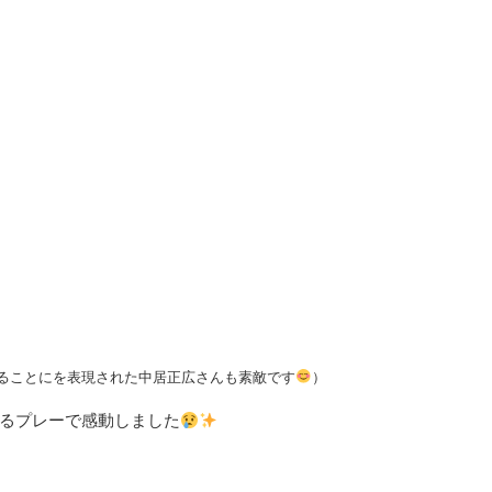
ることにを表現された中居正広さんも素敵です
）
るプレーで感動しました