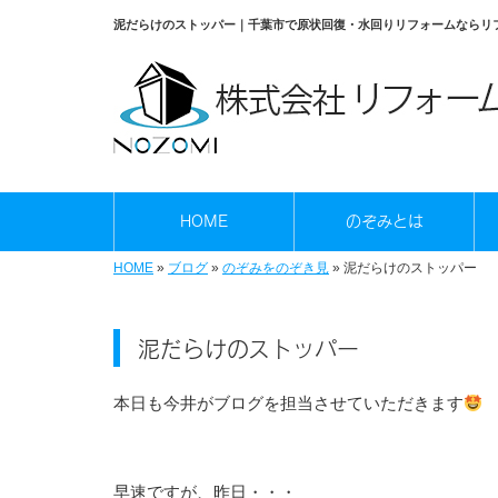
泥だらけのストッパー｜千葉市で原状回復・水回りリフォームならリ
HOME
のぞみとは
HOME
»
ブログ
»
のぞみをのぞき見
»
泥だらけのストッパー
泥だらけのストッパー
本日も今井がブログを担当させていただきます
早速ですが、昨日・・・