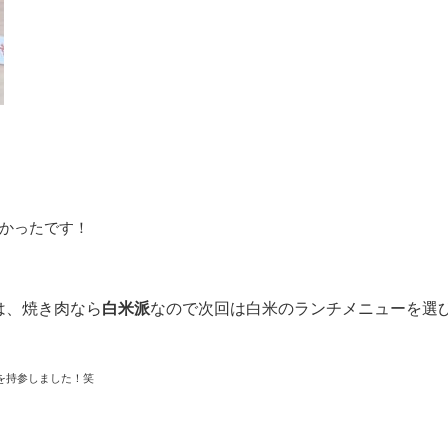
その他トラブル対応
原状回復
かったです！
は、焼き肉なら
白米派
なので次回は白米のランチメニューを選
を持参しました！笑