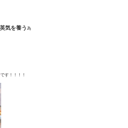
英気を養う
為
せ
です！！！！