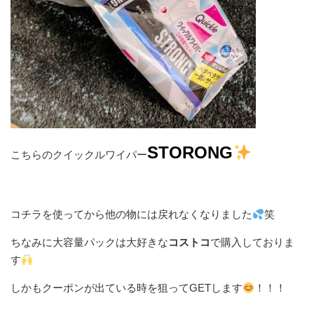
STORONG
こちらのクイックルワイパー
コチラを使ってから他の物には戻れなくなりました
笑
ちなみに大容量パックは大好きな
コストコ
で購入しておりま
す
しかもクーポンが出ている時を狙ってGETします
！！！