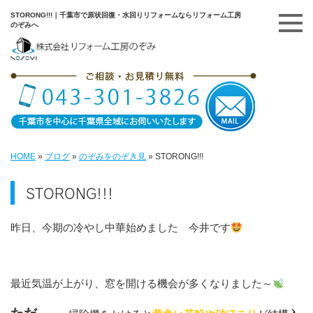
STORONG!!!｜千葉市で原状回復・水回りリフォームならリフォーム工房
のぞみへ
HOME
»
ブログ
»
のぞみをのぞき見
»
STORONG!!!
STORONG!!!
昨日、今期の冷やし中華始めました 今井です
最近気温が上がり、窓を開ける機会が多くなりました～