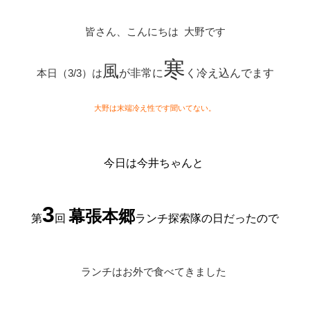
皆さん、こんにちは 大野です
寒
風
本日（3/3）は
が非常に
く冷え込んでます
大野は末端冷え性です聞いてない。
今日は今井ちゃんと
3
幕張本郷
第
回
ランチ探索隊の日だったので
ランチはお外で食べてきました